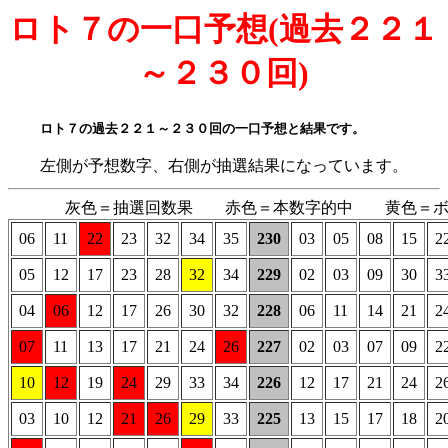
ロト７の一口予想(過去２２１
～２３０回)
ロト７の過去２２１～２３０回の一口予想と結果です。
左側が予想数字、右側が抽選結果になっています。
灰色＝抽選回数果 赤色＝本数字的中 黄色＝ボ
06
11
22
23
32
34
35
230
03
05
08
15
2
05
12
17
23
28
32
34
229
02
03
09
30
3
04
06
12
17
26
30
32
228
06
11
14
21
2
07
11
13
17
21
24
26
227
02
03
07
09
2
10
12
19
24
29
33
34
226
12
17
21
24
2
03
10
12
21
26
29
33
225
13
15
17
18
2